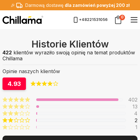
🎉
Darmową dostawę
dla zamówień powyżej 200 zł
0
+48221531056
Historie Klientów
422
klientów wyraziło swoją opinię na temat produktów
Chillama
Opinie naszych klientów
4.93
402
13
4
2
1