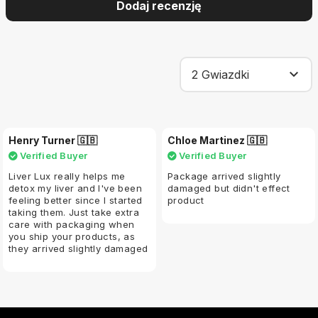
Dodaj recenzję
Henry Turner 🇬🇧
Chloe Martinez 🇬🇧
Verified Buyer
Verified Buyer
Liver Lux really helps me
Package arrived slightly
detox my liver and I've been
damaged but didn't effect
feeling better since I started
product
taking them. Just take extra
care with packaging when
you ship your products, as
they arrived slightly damaged